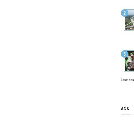
keamanan
ADS