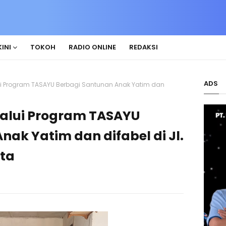
INI
TOKOH
RADIO ONLINE
REDAKSI
ADS
ui Program TASAYU Berbagi Santunan Anak Yatim dan
lalui Program TASAYU
nak Yatim dan difabel di Jl.
ta