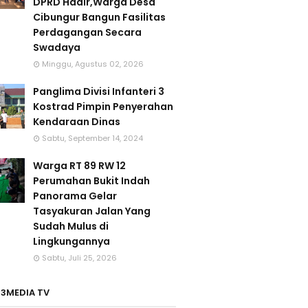
DPRD Hadir,Warga Desa
Cibungur Bangun Fasilitas
Perdagangan Secara
Swadaya
Minggu, Agustus 02, 2026
Panglima Divisi Infanteri 3
Kostrad Pimpin Penyerahan
Kendaraan Dinas
Sabtu, September 14, 2024
Warga RT 89 RW 12
Perumahan Bukit Indah
Panorama Gelar
Tasyakuran Jalan Yang
Sudah Mulus di
Lingkungannya
Sabtu, Juli 25, 2026
3MEDIA TV