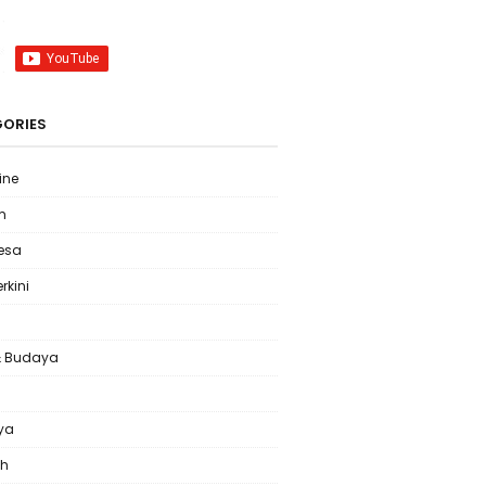
ORIES
ine
m
Desa
erkini
& Budaya
l
ya
ah