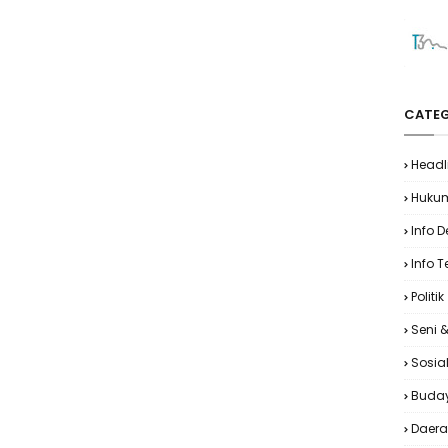
CATEG
Headl
Huku
Info 
Info T
Politik
Seni 
Sosia
Buda
Daer