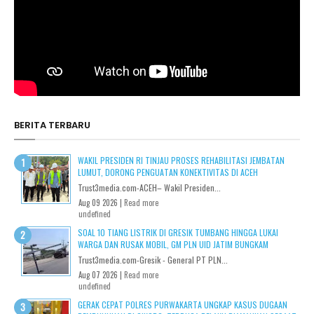
BERITA TERBARU
WAKIL PRESIDEN RI TINJAU PROSES REHABILITASI JEMBATAN
LUMUT, DORONG PENGUATAN KONEKTIVITAS DI ACEH
Trust3media.com-ACEH– Wakil Presiden...
Aug 09 2026 |
Read more
undefined
SOAL 10 TIANG LISTRIK DI GRESIK TUMBANG HINGGA LUKAI
WARGA DAN RUSAK MOBIL, GM PLN UID JATIM BUNGKAM
Trust3media.com-Gresik - General PT PLN...
Aug 07 2026 |
Read more
undefined
GERAK CEPAT POLRES PURWAKARTA UNGKAP KASUS DUGAAN