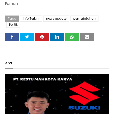
Farhan
Tags
Info Terkini
news update
pemerintahan
Politik
ADS