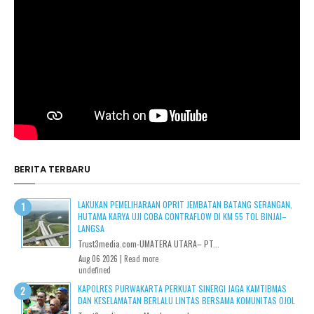
BERITA TERBARU
LAKUKAN PEMELIHARAAN OPRIT JEMBATAN BATANG SERANGAN,
HUTAMA KARYA UJI COBA CONTRAFLOW DI KM 55 TOL BINJAI–
LANGSA
Trust3media.com-UMATERA UTARA– PT...
Aug 06 2026 |
Read more
undefined
KAPOLRES PURWAKARTA PERKUAT SINERGI JAGA KAMTIBMAS
DAN KESELAMATAN BERLALU LINTAS BERSAMA KOMUNITAS OJOL