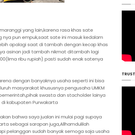
 maranggi yang lain,karena rasa khas sate
g nya pun empuk,saat sate ini masuk kedalam
 lebih apalagi saat di tambah dengan kecap khas
nya asinan jadi tambah nikmat ditambah lagi
00(lima ribu rupiah) pasti sudah enak satenya
TRUST 
karena dengan banyaknya usaha seperti ini bisa
luruh masyarakat khususnya pengusaha UMKM
 pemerintah,pihak swasta dan stacholder lainya
di kabupaten Purwakarta
kan bahwa saya jualan ini mulai pagi supaya
rta sebagai sarapan juga,Allhamdulilah
api pelanggan sudah banyak semoga saja usaha