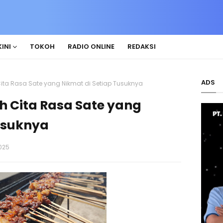
INI
TOKOH
RADIO ONLINE
REDAKSI
ADS
ita Rasa Sate yang Nikmat di Setiap Tusuknya
 Cita Rasa Sate yang
usuknya
025