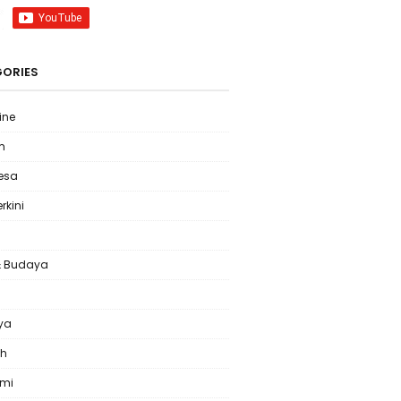
ORIES
ine
m
Desa
erkini
& Budaya
l
ya
ah
omi