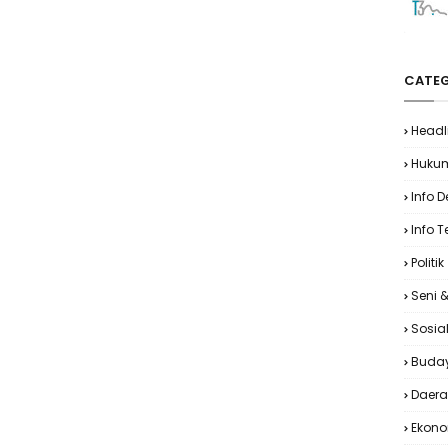
CATEG
Headl
Huku
Info 
Info T
Politik
Seni 
Sosia
Buda
Daer
Ekon