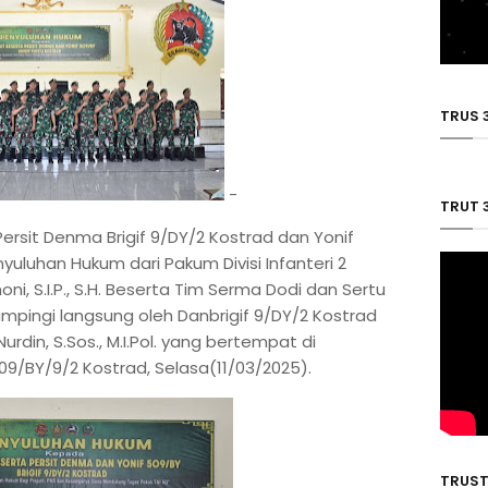
TRUS 
-
TRUT 
 Persit Denma Brigif 9/DY/2 Kostrad dan Yonif
luhan Hukum dari Pakum Divisi Infanteri 2
i, S.I.P., S.H. Beserta Tim Serma Dodi dan Sertu
ampingi langsung oleh Danbrigif 9/DY/2 Kostrad
rdin, S.Sos., M.I.Pol. yang bertempat di
/BY/9/2 Kostrad, Selasa(11/03/2025).
TRUST