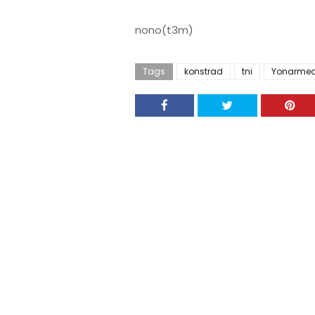
nono(t3m)
Tags
konstrad
tni
Yonarme