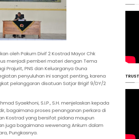
an oleh Pakum Divif 2 Kostrad Mayor Chk
aligus menjadi pemberi materi dengan Tema
gi Prajurit, PNS dan Keluarganya Guna
giatan penyuluhan ini sangat penting, karena
TRUST 
at pelanggaran disatuan Satjar Brigif 9/DY/2
hmad Syaekhoni, S.I.P., S.H. menjelaskan kepada
hadir, bagaimana proses penanganan perkara di
an Kostrad yang bersifat pidana maupun
it dan juga bagaimana wewenang Ankum dalam
ara, Pungkasnya.