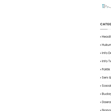
CATEG
Headl
Huku
Info 
Info T
Politik
Seni 
Sosia
Buda
Daer
Ekon