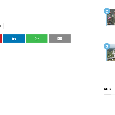
d
ADS