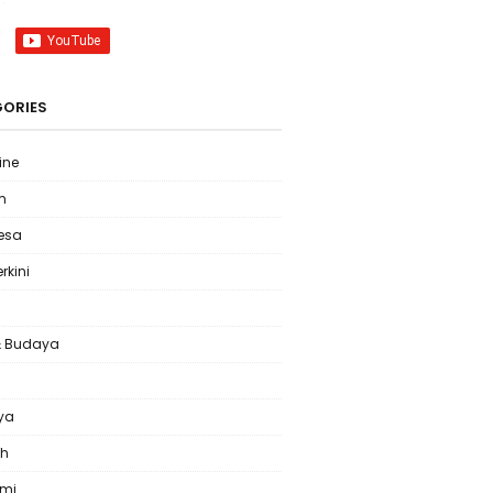
ORIES
ine
m
Desa
erkini
& Budaya
l
ya
ah
omi