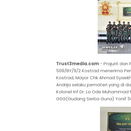
Trust3media.com
- Prajurit dan
509/BY/9/2 Kostrad menerima Penyu
Kostrad, Mayor Chk Ahmad Syaekhon
Andrija selaku pemateri yang di d
Kolonel Inf Dr. La Ode Muhammad Nu
GSG(Gudang Serba Guna) Yonif 509