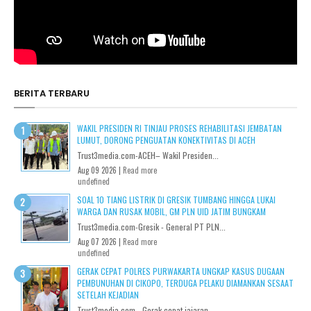
BERITA TERBARU
WAKIL PRESIDEN RI TINJAU PROSES REHABILITASI JEMBATAN
LUMUT, DORONG PENGUATAN KONEKTIVITAS DI ACEH
Trust3media.com-ACEH– Wakil Presiden...
Aug 09 2026 |
Read more
undefined
SOAL 10 TIANG LISTRIK DI GRESIK TUMBANG HINGGA LUKAI
WARGA DAN RUSAK MOBIL, GM PLN UID JATIM BUNGKAM
Trust3media.com-Gresik - General PT PLN...
Aug 07 2026 |
Read more
undefined
GERAK CEPAT POLRES PURWAKARTA UNGKAP KASUS DUGAAN
PEMBUNUHAN DI CIKOPO, TERDUGA PELAKU DIAMANKAN SESAAT
SETELAH KEJADIAN
Trust3media.com– Gerak cepat jajaran...