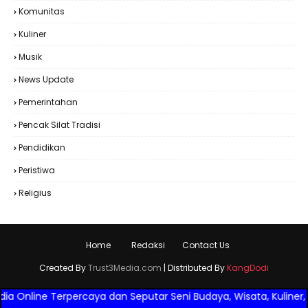
Komunitas
Kuliner
Musik
News Update
Pemerintahan
Pencak Silat Tradisi
Pendidikan
Peristiwa
Religius
Home
Redaksi
Contact Us
Created By
Trust3Media.com
| Distributed By
KangDodi
ine Terpercaya dan Seputar Seni Budaya, Wisata, Kuliner, Peristi