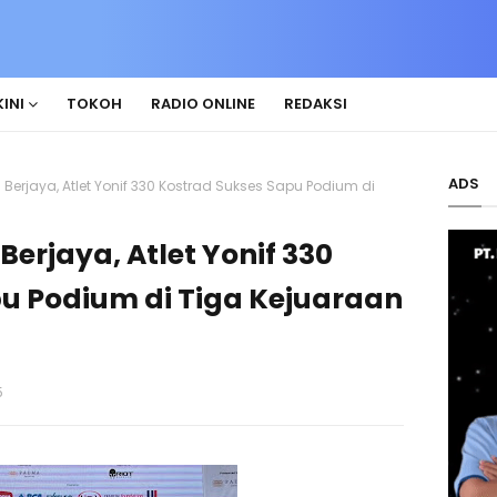
INI
TOKOH
RADIO ONLINE
REDAKSI
ADS
 Berjaya, Atlet Yonif 330 Kostrad Sukses Sapu Podium di
Berjaya, Atlet Yonif 330
u Podium di Tiga Kejuaraan
5