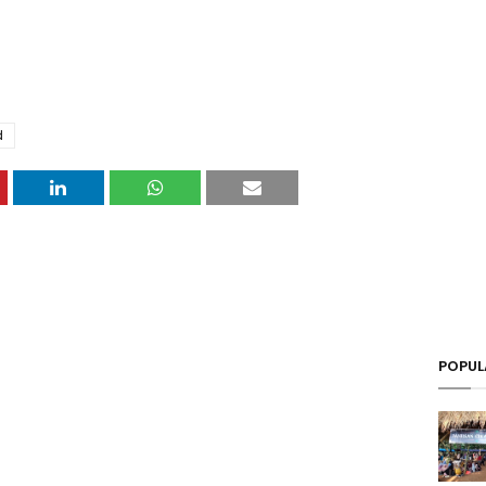
d
POPUL