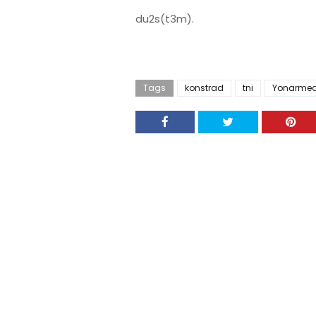
du2s(t3m).
Tags
konstrad
tni
Yonarme