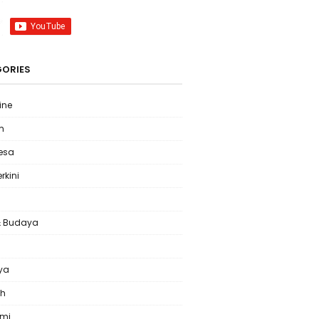
ORIES
ine
m
Desa
erkini
& Budaya
l
ya
ah
omi