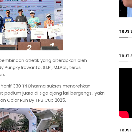
TRUS 
TRUT 
pembinaan atletik yang diterapkan oleh
Pungky Irawanto, S.I.P., M.I.Pol., terus
an.
ik Yonif 330 Tri Dharma sukses menorehkan
podium juara di tiga ajang lari bergengsi, yakni
dan Color Run By TPB Cup 2025.
TRUST