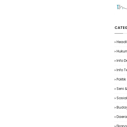
CATEG
Headl
Huku
Info 
Info T
Politik
Seni 
Sosia
Buda
Daer
Ekon