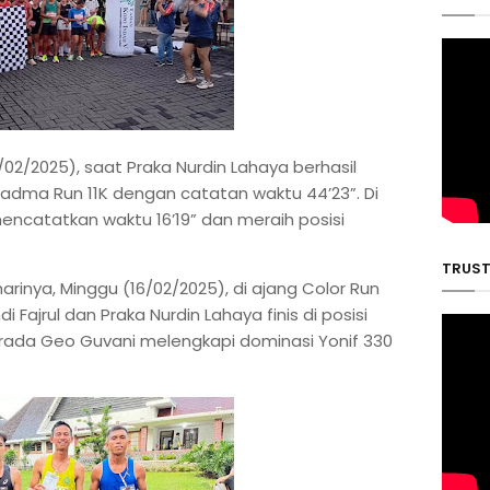
5/02/2025), saat Praka Nurdin Lahaya berhasil
dma Run 11K dengan catatan waktu 44’23”. Di
mencatatkan waktu 16’19” dan meraih posisi
TRUST 
inya, Minggu (16/02/2025), di ajang Color Run
 Fajrul dan Praka Nurdin Lahaya finis di posisi
ada Geo Guvani melengkapi dominasi Yonif 330