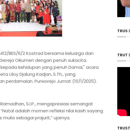
TRUS 
if 412/BES/6/2 Kostrad bersama keluarga dan
TRUT 
 Gereja Oikumen dengan penuh sukacita.
D kepada kehidupan yang penuh Damai," acara
ta Uloy Djalung Kadjan, S.Th., yang
n perdamaian. Purworejo Jumat (10/1/2025).
ul Ramadhan, S.I.P., mengapresiasi semangat
Natal adalah momen refleksi nilai kasih sayang
mulia sebagai prajurit,” ujarnya.
TRUST