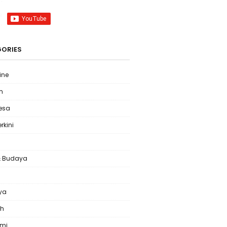
ORIES
ine
m
Desa
erkini
& Budaya
l
ya
ah
omi