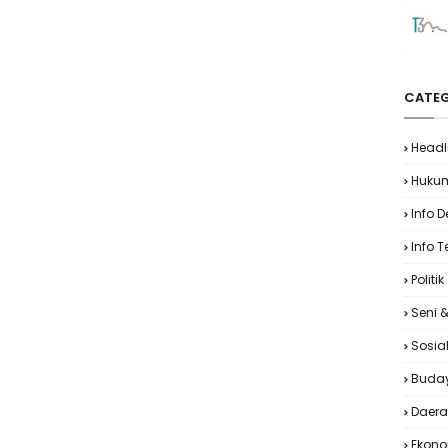
CATEG
Headl
Huku
Info 
Info T
Politik
Seni 
Sosia
Buda
Daer
Ekon