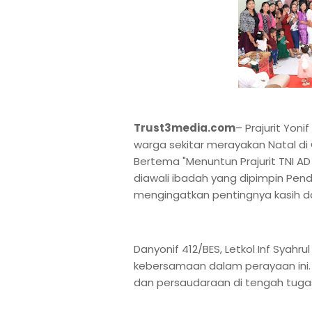
Trust3media.com
– Prajurit Yon
warga sekitar merayakan Natal di
Bertema "Menuntun Prajurit TNI A
diawali ibadah yang dipimpin Pende
mengingatkan pentingnya kasih da
Danyonif 412/BES, Letkol Inf Syahr
kebersamaan dalam perayaan ini. “
dan persaudaraan di tengah tugas 