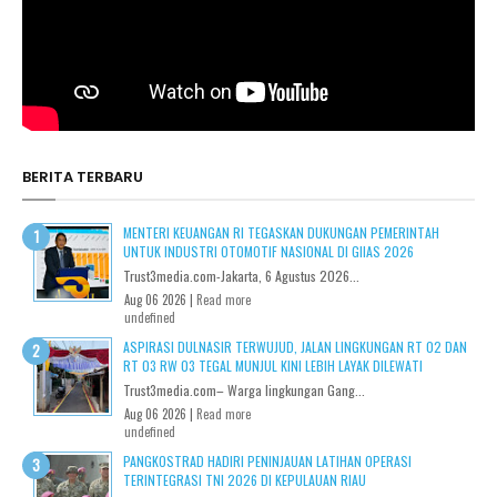
BERITA TERBARU
MENTERI KEUANGAN RI TEGASKAN DUKUNGAN PEMERINTAH
UNTUK INDUSTRI OTOMOTIF NASIONAL DI GIIAS 2026
Trust3media.com-Jakarta, 6 Agustus 2026...
Aug 06 2026 |
Read more
undefined
ASPIRASI DULNASIR TERWUJUD, JALAN LINGKUNGAN RT 02 DAN
RT 03 RW 03 TEGAL MUNJUL KINI LEBIH LAYAK DILEWATI
Trust3media.com– Warga lingkungan Gang...
Aug 06 2026 |
Read more
undefined
PANGKOSTRAD HADIRI PENINJAUAN LATIHAN OPERASI
TERINTEGRASI TNI 2026 DI KEPULAUAN RIAU