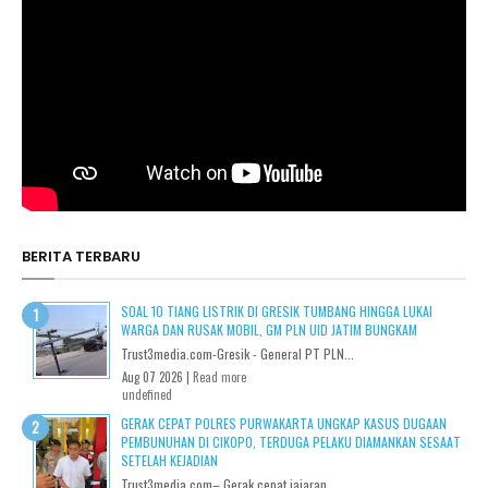
BERITA TERBARU
SOAL 10 TIANG LISTRIK DI GRESIK TUMBANG HINGGA LUKAI
WARGA DAN RUSAK MOBIL, GM PLN UID JATIM BUNGKAM
Trust3media.com-Gresik - General PT PLN...
Aug 07 2026 |
Read more
undefined
GERAK CEPAT POLRES PURWAKARTA UNGKAP KASUS DUGAAN
PEMBUNUHAN DI CIKOPO, TERDUGA PELAKU DIAMANKAN SESAAT
SETELAH KEJADIAN
Trust3media.com– Gerak cepat jajaran...