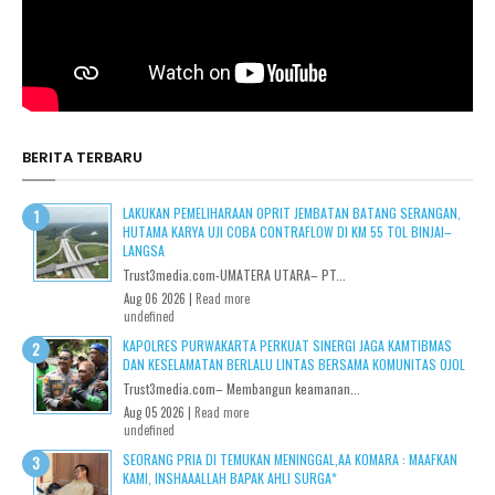
BERITA TERBARU
LAKUKAN PEMELIHARAAN OPRIT JEMBATAN BATANG SERANGAN,
HUTAMA KARYA UJI COBA CONTRAFLOW DI KM 55 TOL BINJAI–
LANGSA
Trust3media.com-UMATERA UTARA– PT...
Aug 06 2026 |
Read more
undefined
KAPOLRES PURWAKARTA PERKUAT SINERGI JAGA KAMTIBMAS
DAN KESELAMATAN BERLALU LINTAS BERSAMA KOMUNITAS OJOL
Trust3media.com– Membangun keamanan...
Aug 05 2026 |
Read more
undefined
SEORANG PRIA DI TEMUKAN MENINGGAL,AA KOMARA : MAAFKAN
KAMI, INSHAAALLAH BAPAK AHLI SURGA*