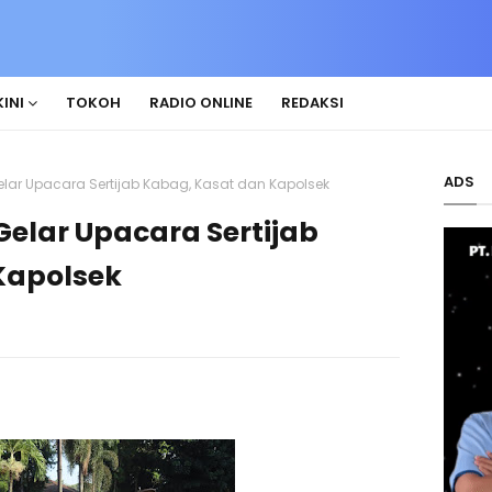
INI
TOKOH
RADIO ONLINE
REDAKSI
ADS
elar Upacara Sertijab Kabag, Kasat dan Kapolsek
Gelar Upacara Sertijab
Kapolsek