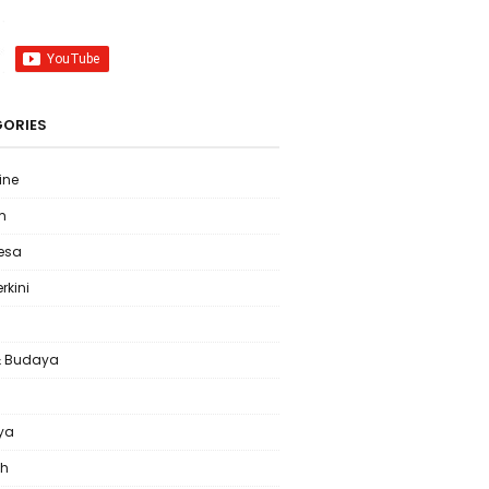
ORIES
ine
m
Desa
erkini
& Budaya
l
ya
ah