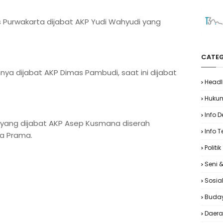
 Purwakarta dijabat AKP Yudi Wahyudi yang
CATEG
nya dijabat AKP Dimas Pambudi, saat ini dijabat
Headl
Huku
Info 
 yang dijabat AKP Asep Kusmana diserah
Info T
ga Prama.
Politik
Seni 
Sosia
Buda
Daer