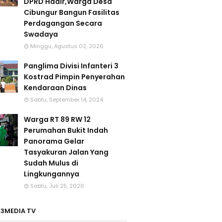
DPRD Hadir,Warga Desa
Cibungur Bangun Fasilitas
Perdagangan Secara
Swadaya
Minggu, Agustus 02, 2026
Panglima Divisi Infanteri 3
Kostrad Pimpin Penyerahan
Kendaraan Dinas
Sabtu, September 14, 2024
Warga RT 89 RW 12
Perumahan Bukit Indah
Panorama Gelar
Tasyakuran Jalan Yang
Sudah Mulus di
Lingkungannya
Sabtu, Juli 25, 2026
3MEDIA TV