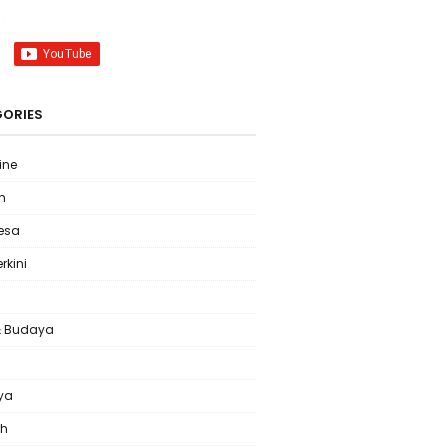
ORIES
ine
m
Desa
erkini
& Budaya
l
ya
ah