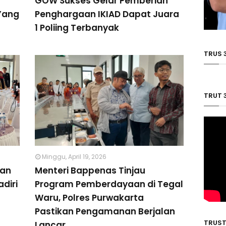
GOW Sukses Gelar Pemberian
Yang
Penghargaan IKIAD Dapat Juara
1 Poliing Terbanyak
TRUS 
TRUT 
Minggu, April 19, 2026
ian
Menteri Bappenas Tinjau
diri
Program Pemberdayaan di Tegal
Waru, Polres Purwakarta
Pastikan Pengamanan Berjalan
TRUST
Lancar