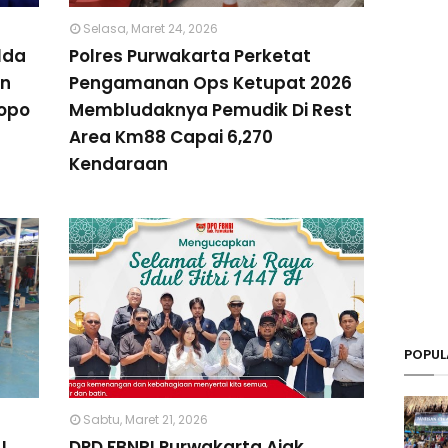
Selasa, Maret 24, 2026
lda
Polres Purwakarta Perketat
an
Pengamanan Ops Ketupat 2026
kopo
Membludaknya Pemudik Di Rest
Area Km88 Capai 6,270
Kendaraan
POPUL
Sabtu, Maret 21, 2026
I
DPD FBNRI Purwakarta Ajak