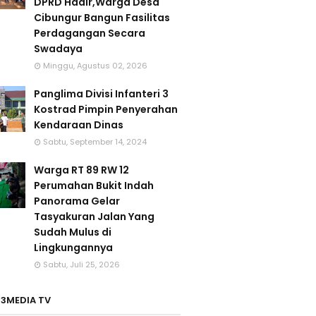
DPRD Hadir,Warga Desa
Cibungur Bangun Fasilitas
Perdagangan Secara
Swadaya
Minggu, Agustus 02, 2026
Panglima Divisi Infanteri 3
Kostrad Pimpin Penyerahan
Kendaraan Dinas
Sabtu, September 14, 2024
Warga RT 89 RW 12
Perumahan Bukit Indah
Panorama Gelar
Tasyakuran Jalan Yang
Sudah Mulus di
Lingkungannya
Sabtu, Juli 25, 2026
3MEDIA TV