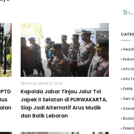
CATEG
Headl
Huku
Info 
Info T
Kamis, Maret 12, 2026
Politik
BPTD
Kapolda Jabar Tinjau Jalur Tol
Bus
Japek II Selatan di PURWAKARTA,
Seni 
Jalan
Siap Jadi Alternatif Arus Mudik
Sosia
dan Balik Lebaran
Buda
Daer