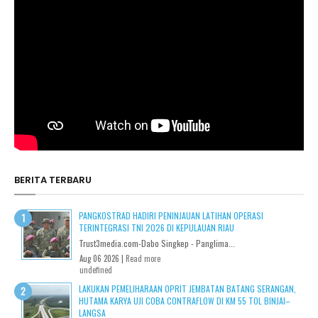
BERITA TERBARU
PANGKOSTRAD HADIRI PENINJAUAN LATIHAN OPERASI
TERINTEGRASI TNI 2026 DI KEPULAUAN RIAU
Trust3media.com-Dabo Singkep - Panglima...
Aug 06 2026 |
Read more
undefined
LAKUKAN PEMELIHARAAN OPRIT JEMBATAN BATANG SERANGAN,
HUTAMA KARYA UJI COBA CONTRAFLOW DI KM 55 TOL BINJAI–
LANGSA